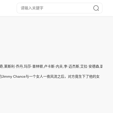
莱斯利·乔丹,玛莎·普林顿,卢卡斯·内夫,李·迈杰斯,艾拉·安德森,碧悠·菲利浦斯
23岁的Jimmy Chance与一个女人一夜风流之后，对方竟生下了他的女