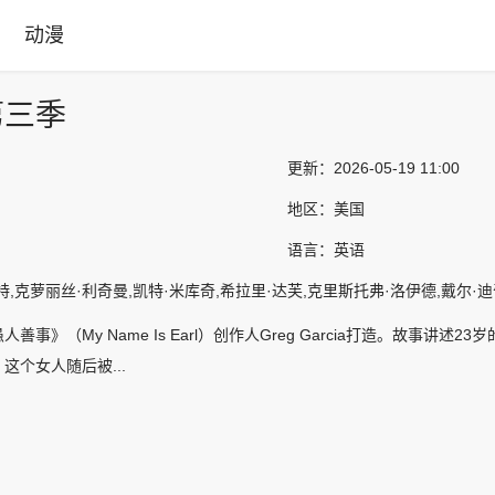
动漫
第三季
更新：
2026-05-19 11:00
地区：
美国
语言：
英语
,克萝丽丝·利奇曼,凯特·米库奇,希拉里·达芙,克里斯托弗·洛伊德,戴尔·迪奇,
善事》（My Name Is Earl）创作人Greg Garcia打造。故事讲述
这个女人随后被...