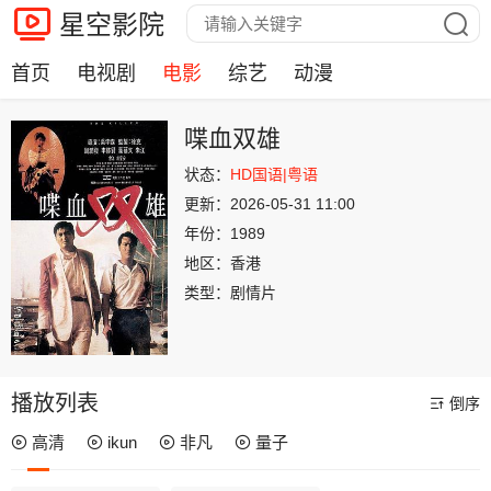
星空影院
首页
电视剧
电影
综艺
动漫
喋血双雄
状态：
HD国语|粤语
更新：
2026-05-31 11:00
年份：
1989
地区：
香港
类型：
剧情片
播放列表
倒序
高清
ikun
非凡
量子