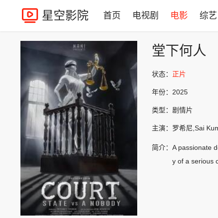
星空影院
首页
电视剧
电影
综艺
堂下何人
状态：
正片
年份：
2025
类型：
剧情片
主演：
罗希尼,Sai Kumar
简介：
A passionate d
y of a serious 