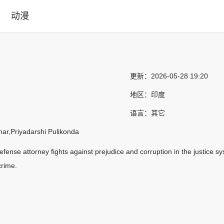
动漫
更新：
2026-05-28 19:20
地区：
印度
语言：
其它
,Priyadarshi Pulikonda
efense attorney fights against prejudice and corruption in the justice 
crime.