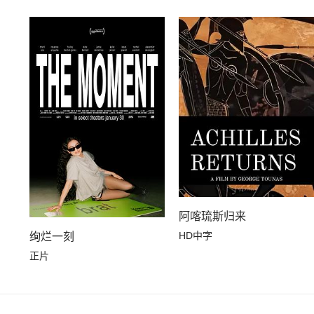
阿喀琉斯归来
HD中字
绚烂一刻
正片