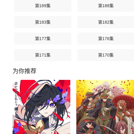
第189集
第188集
第183集
第182集
第177集
第176集
第171集
第170集
为你推荐
第165集
第164集
第159集
第158集
第153集
第152集
第147集
第146集