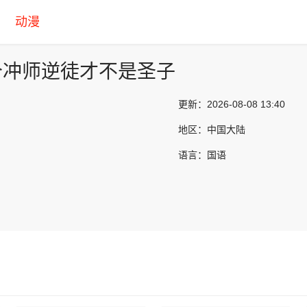
动漫
个冲师逆徒才不是圣子
更新：
2026-08-08 13:40
地区：
中国大陆
语言：
国语