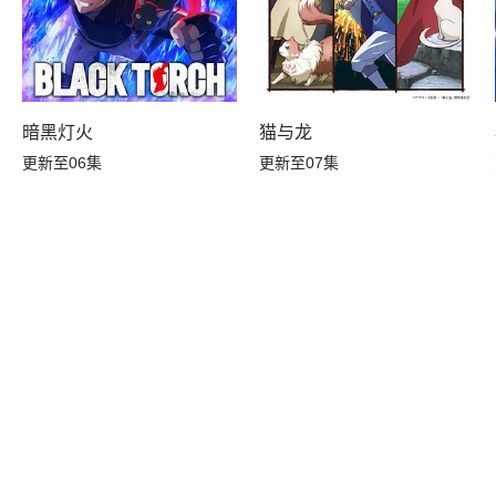
第139集
第138集
第133集
第132集
暗黑灯火
猫与龙
第127集
第126集
更新至06集
更新至07集
第121集
第120集
第115集
第114集
第109集
第108集
第103集
第102集
第97集
第96集