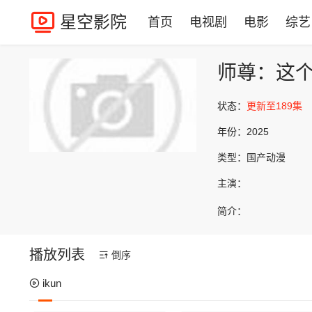
星空影院
首页
电视剧
电影
综艺
师尊：这
状态：
更新至189集
年份：
2025
类型：
国产动漫
主演：
简介：
播放列表
倒序
ikun