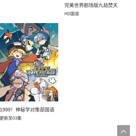
第89集
第88集
完美世界剧场版九劫焚天
HD国语
第83集
第82集
第77集
第76集
第71集
第70集
第65集
第64集
第59集
第58集
第53集
第52集
1999！神秘学对策部国语
第47集
第46集
更新至03集
第41集
第40集