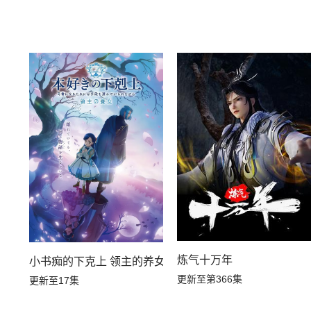
第93集
第92集
第87集
第86集
第81集
第80集
第75集
第74集
第69集
第68集
第63集
第62集
第57集
第56集
炼气十万年
小书痴的下克上 领主的养女
第51集
第50集
更新至第366集
更新至17集
第45集
第44集