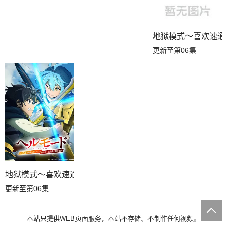
地狱模式～喜欢速通
更新至第06集
地狱模式～喜欢速通游戏的玩家在废设定异世界无双～第2季
更新至第06集
本站只提供WEB页面服务，本站不存储、不制作任何视频。