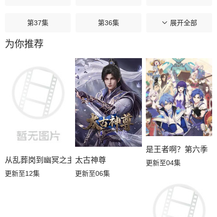
第37集
第36集
第35集
展开全部
为你推荐
第34集
第33集
第32集
第31集
第30集
第29集
第28集
第27集
第26集
第25集
第24集
第23集
是王者啊？第六季
第22集
第21集
第20集
从乱葬岗到幽冥之主
太古神尊
更新至04集
更新至12集
更新至06集
第19集
第18集
第17集
第16集
第15集
第14集