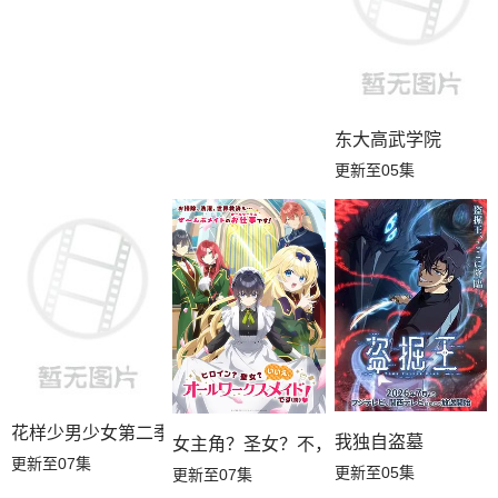
第13集
第12集
第11集
第10集
第09集
第08集
东大高武学院
第07集
第06集
第05集
更新至05集
第04集
第03集
第02集
第01集
花样少男少女第二季
我独自盗墓
女主角？圣女？不，我是杂役女仆（自豪
更新至07集
更新至05集
更新至07集