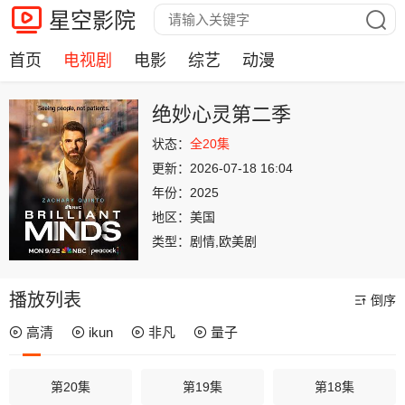
星空影院
首页
电视剧
电影
综艺
动漫
绝妙心灵第二季
状态：
全20集
更新：
2026-07-18 16:04
年份：
2025
地区：
美国
类型：
剧情,欧美剧
播放列表
倒序
高清
ikun
非凡
量子
第20集
第19集
第18集