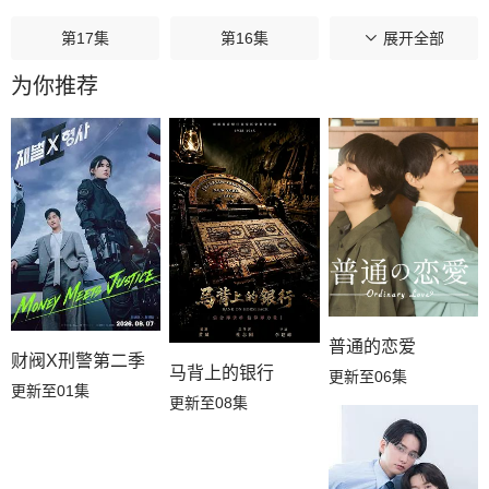
第17集
第16集
第15集
展开全部
为你推荐
第14集
第13集
第12集
第11集
第10集
第09集
第08集
第07集
第06集
第05集
第04集
第03集
第02集
第01集
普通的恋爱
财阀X刑警第二季
马背上的银行
更新至06集
更新至01集
更新至08集