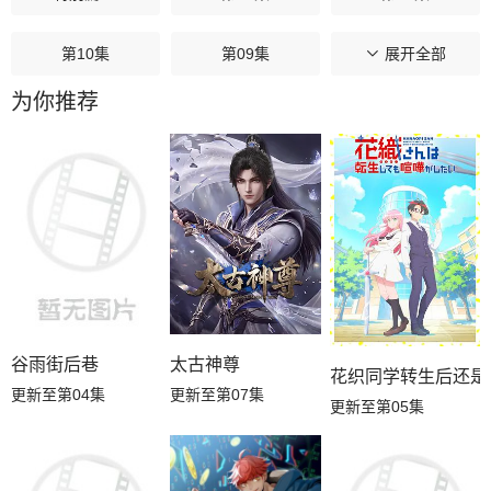
第10集
第09集
第08集
展开全部
为你推荐
第07集
第06集
第05集
第04集
第03集
第02集
第01集
谷雨街后巷
太古神尊
花织同学转生后还是
更新至第04集
更新至第07集
更新至第05集