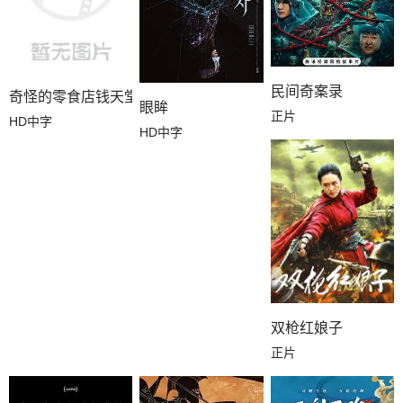
民间奇案录
奇怪的零食店钱天堂
眼眸
正片
HD中字
HD中字
双枪红娘子
正片