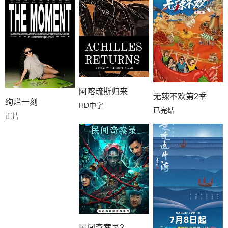
阿喀琉斯归来
无辣不欢第2季
绚烂一刻
HD中字
已完结
正片
民间奇案录2