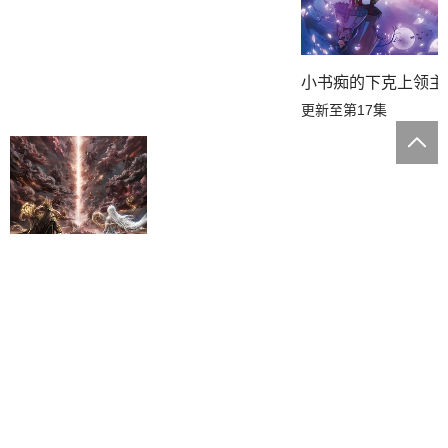
小书痴的下克上领主
更新至第17集
完美世界剧场版 九劫焚天
正片
本站只提供WEB页面服务，本站不存储、不制作任何视频。