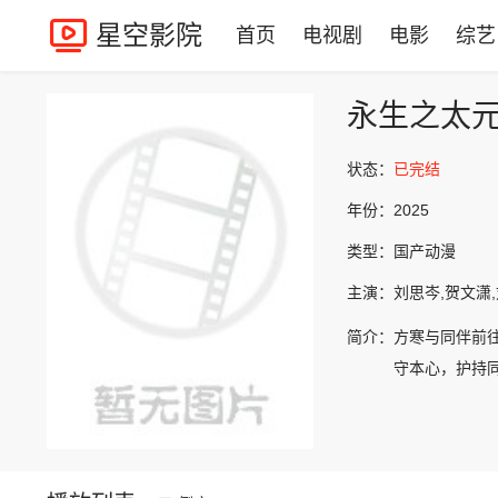
星空影院
首页
电视剧
电影
综艺
永生之太
状态：
已完结
年份：
2025
类型：
国产动漫
主演：
刘思岑,贺文潇,
简介：
方寒与同伴前
守本心，护持