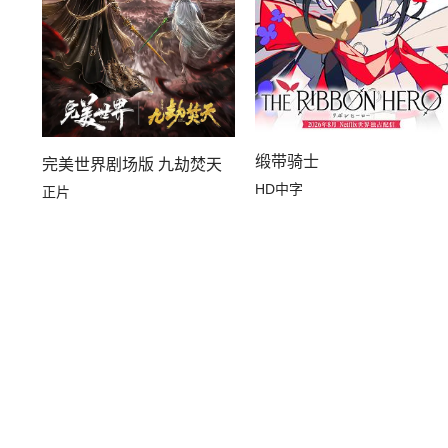
缎带骑士
完美世界剧场版 九劫焚天
HD中字
正片