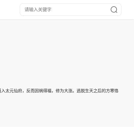
逼入太元仙府，反而因祸得福，修为大涨。逃脱生天之后的方寒恪