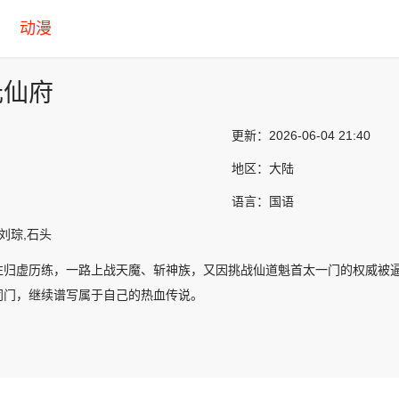
动漫
元仙府
更新：
2026-06-04 21:40
地区：
大陆
语言：
国语
刘琮,石头
往归虚历练，一路上战天魔、斩神族，又因挑战仙道魁首太一门的权威被
同门，继续谱写属于自己的热血传说。