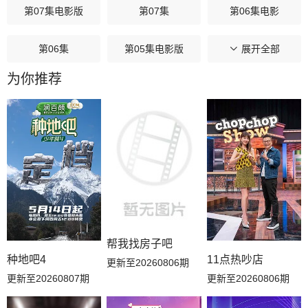
第07集电影版
第07集
第06集电影
第06集
第05集电影版
第05集
展开全部
为你推荐
第04集电影版
第04集
第03集电影部分
第03集
第02集电影部分
第02集
第01集电影部分
第01集
帮我找房子吧
种地吧4
11点热吵店
更新至20260806期
更新至20260807期
更新至20260806期