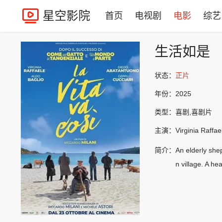
星空影院
首页
电视剧
电影
综艺
生活如是
状态：
正片
年份：
2025
类型：
喜剧,喜剧片
主演：
Virginia Raf
简介：
An elderly she
n village. A he