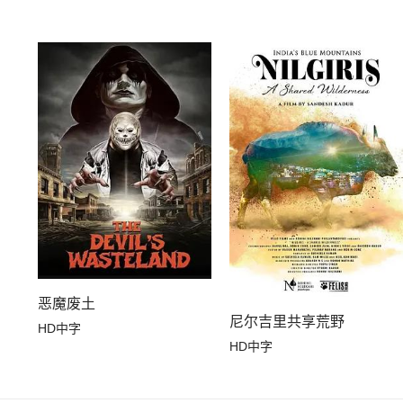
恶魔废土
尼尔吉里共享荒野
HD中字
HD中字