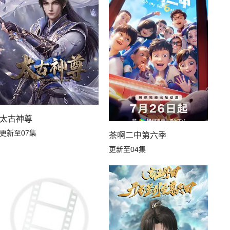
了废土
太古神尊
更新至07集
茶啊二中第六季
更新至04集