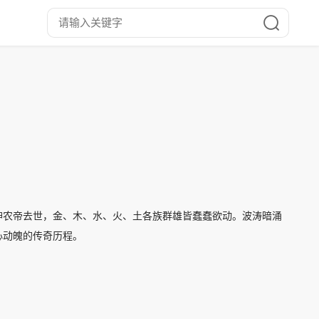
神农帝去世，金、木、水、火、土各族群雄皆蠢蠢欲动。波涛暗涌
心动魄的传奇历程。