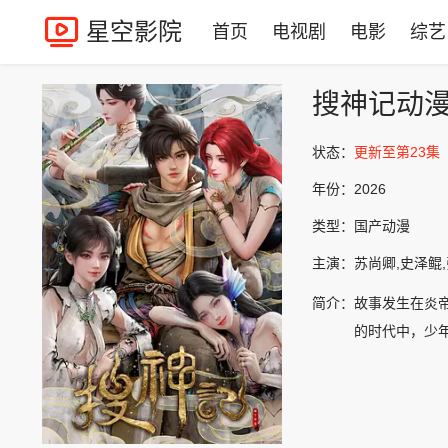
星空影院
首页
电视剧
电影
综艺
搜神记动
状态：
更新至第23集
年份：
2026
类型：
国产动漫
主演：
苏尚卿,史泽鲲
简介：
故事发生在炎
的时代中，少