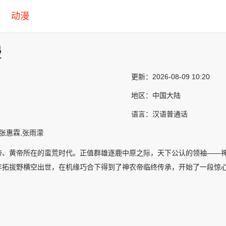
动漫
漫
更新：
2026-08-09 10:20
地区：
中国大陆
语言：
汉语普通话
,张惠霖,张雨濛
帝、黄帝所在的蛮荒时代。正值群雄逐鹿中原之际，天下公认的领袖——
年拓拔野横空出世，在机缘巧合下得到了神农帝临终传承，开始了一段惊