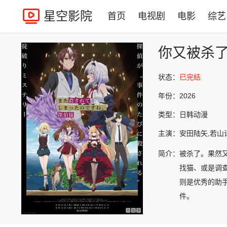
星空影院
首页
电视剧
电影
综艺
你又被杀
状态：
已完结
年份：
2026
类型：
日韩动漫
主演：
安田陆矢,若山
简介：
被杀了。果然
找猫、或是调
则是优秀的助手
件。