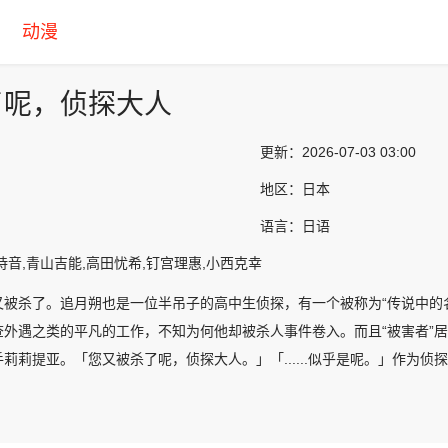
动漫
了呢，侦探大人
更新：
2026-07-03 03:00
地区：
日本
语言：
日语
诗音,青山吉能,高田忧希,钉宫理惠,小西克幸
又被杀了。追月朔也是一位半吊子的高中生侦探，有一个被称为“传说中的
查外遇之类的平凡的工作，不知为何他却被杀人事件卷入。而且“被害者”
莉莉提亚。「您又被杀了呢，侦探大人。」「......似乎是呢。」作为