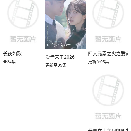
长夜如歌
四大元素之火之爱链
爱情来了2026
全24集
更新至05集
更新至05集
吾凰在上之凤御四方