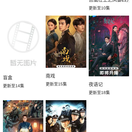
更新至10集
南戏
盲盒
更新至15集
夜语记
更新至14集
更新至18集