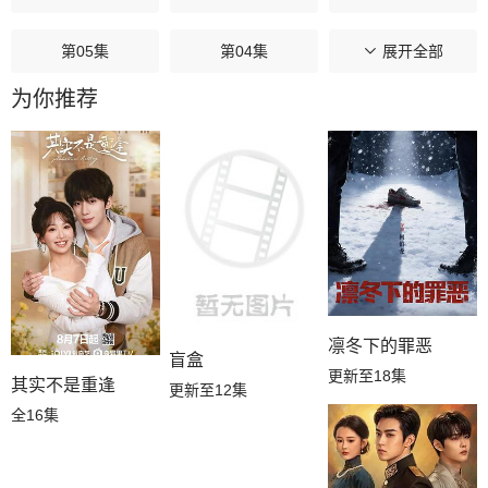
第05集
第04集
第03集
展开全部
为你推荐
第02集
第01集
凛冬下的罪恶
盲盒
更新至18集
其实不是重逢
更新至12集
全16集