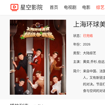
星空影院
首页
电视剧
电影
综艺
上海环球
状态：
已完结
年份：
2026
类型：
大陆综艺
主演：
黄奕,乔杉,伯远
简介：
来自中国、法
人，又有新锐
的对决。节目
食与空间的对