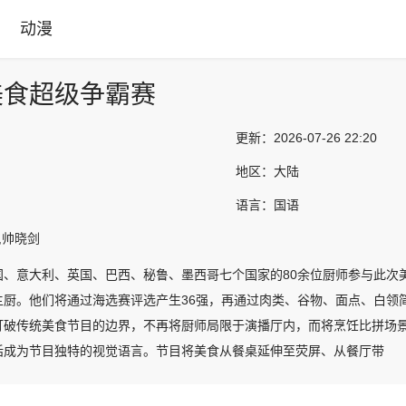
动漫
美食超级争霸赛
更新：
2026-07-26 22:20
地区：
大陆
语言：
国语
,帅晓剑
国、意大利、英国、巴西、秘鲁、墨西哥七个国家的80余位厨师参与此次
主厨。他们将通过海选赛评选产生36强，再通过肉类、谷物、面点、白领
打破传统美食节目的边界，不再将厨师局限于演播厅内，而将烹饪比拼场
话成为节目独特的视觉语言。节目将美食从餐桌延伸至荧屏、从餐厅带