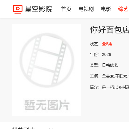
星空影院
首页
电视剧
电影
综艺
你好面包
状态：
全8集
年份：
2026
类型：
日韩综艺
主演：
金喜爱,车胜元
简介：
是一档以乡村