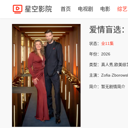
星空影院
首页
电视剧
电影
综艺
爱情盲选
状态：
全11集
年份：
2026
类型：
真人秀,欧美综
主演：
Zofia·Zborows
简介：
暂无剧情简介