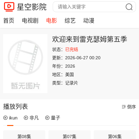
星空影院
首页
电视剧
电影
综艺
动漫
欢迎来到雷克瑟姆第五季
状态：
已完结
更新：
2026-06-27 00:20
年份：
2026
地区：
美国
类型：
记录片
播放列表
倒序
ikun
非凡
量子
第08集
第07集
第06集