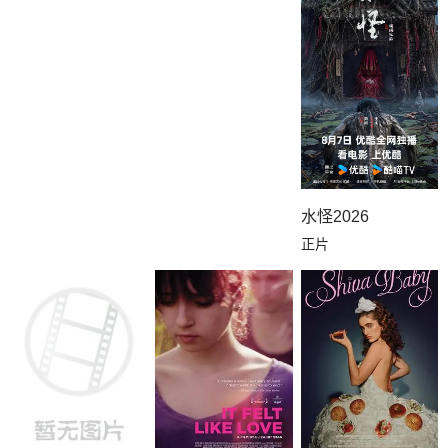
水怪2026
正片