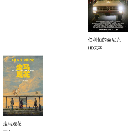
伯利恒的圣尼克
HD无字
走马观花