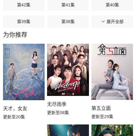
第42集
第41集
第40集
第39集
第38集
第37集
展开全部
为你推荐
第36集
第35集
第34集
第33集
第32集
第31集
第30集
第29集
第28集
第27集
第26集
第25集
无尽雨季
第24集
第23集
第22集
第五立面
天才，女友
更新至08集
更新至29集
更新至20集
第21集
第20集
第19集