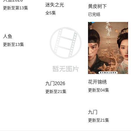
迷失之光
黄皮树下
更新至第13集
全5集
已完结
花开锦绣
九门2026
更新至04集
人鱼
更新至21集
更新至13集
九门
更新至21集