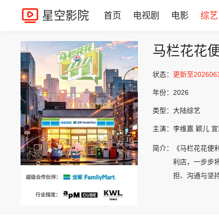
星空影院
首页
电视剧
电影
综艺
马栏花花
状态：
更新至202606
年份：
2026
类型：
大陆综艺
主演：
李维嘉 颖儿 宣
简介：
《马栏花花便
利店，一步步
担、沟通与坚