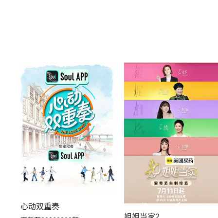
心动双重奏
姐姐当家2