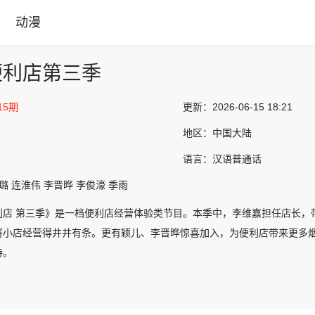
动漫
便利店第三季
15期
更新：
2026-06-15 18:21
地区：
中国大陆
语言：
汉语普通话
璐 连淮伟 李晋晔 李俊濠 季雨
利店 第三季》是一档便利店经营体验类节目。本季中，李维嘉担任店长，
将小店经营得井井有条。更有颖儿、李晋晔惊喜加入，为便利店带来更多
持。