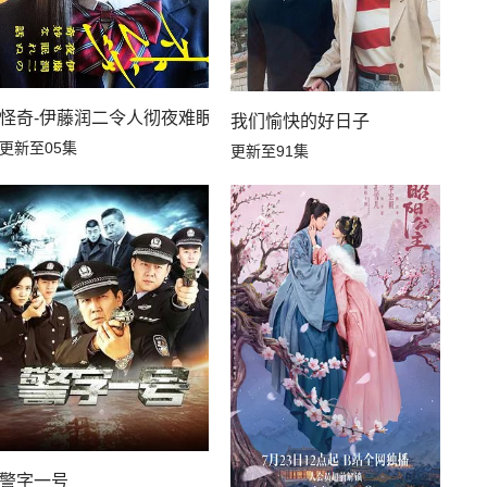
怪奇-伊藤润二令人彻夜难眠的奇异故事－
我们愉快的好日子
更新至05集
更新至91集
警字一号