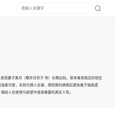
又发现妻子美月（樱井日奈子 饰）长期出轨。原本善良隐忍的他在
面温柔可爱，实则与情人合谋，得知葵的病情后更执着于独吞遗
，描绘人在绝境与欲望中逐渐暴露的真实人性。