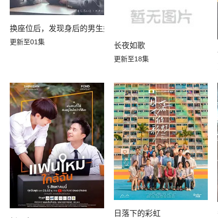
换座位后，发现身后的男生好像喜欢我
更新至01集
长夜如歌
更新至18集
日落下的彩虹