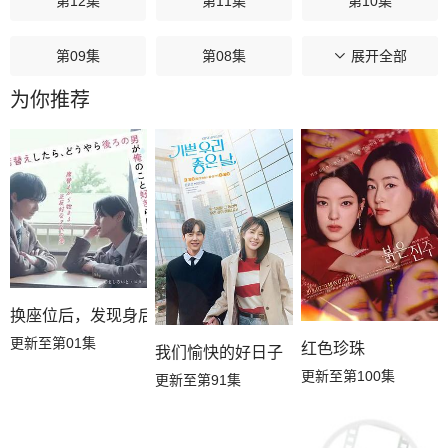
第12集
第11集
第10集
第09集
第08集
第07集
展开全部
为你推荐
第06集
第05集
第04集
第03集
第02集
第01集
换座位后，发现身后的男生好像喜欢我
更新至第01集
红色珍珠
我们愉快的好日子
更新至第100集
更新至第91集