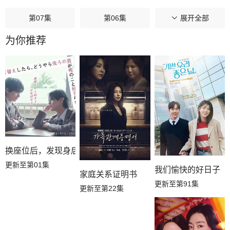
第07集
第06集
第05集
展开全部
为你推荐
第04集
第03集
第02集
第01集
换座位后，发现身后的男生好像喜欢我
更新至第01集
我们愉快的好日子
家庭关系证明书
更新至第91集
更新至第22集