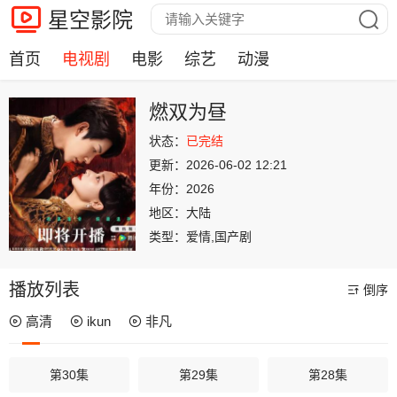
星空影院
首页
电视剧
电影
综艺
动漫
燃双为昼
状态：
已完结
更新：
2026-06-02 12:21
年份：
2026
地区：
大陆
类型：
爱情,国产剧
播放列表
倒序
高清
ikun
非凡
第30集
第29集
第28集