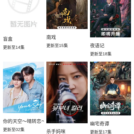
第03集
第02集
第01集
南戏
盲盒
更新至15集
夜语记
更新至14集
更新至18集
你的天空～晴转恋～
幽宅奇谭
更新至02集
杀手妈咪
更新至17集