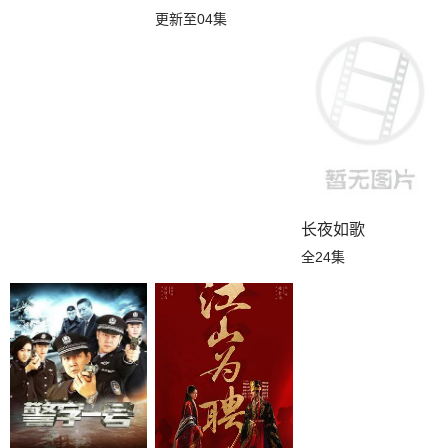
更新至04集
长夜如歌
全24集