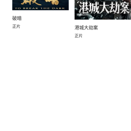
破暗
正片
港城大劫案
正片