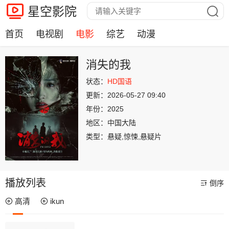
星空影院
首页
电视剧
电影
综艺
动漫
消失的我
状态：
HD国语
更新：
2026-05-27 09:40
年份：
2025
地区：
中国大陆
类型：
悬疑,惊悚,悬疑片
播放列表
倒序
高清
ikun