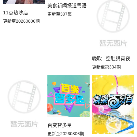
美食新闻报道粤语
晚吹 - 空肚講宵夜
11点热吵店
更新至397集
第20260613期
第20260612期
第20260611期
更新至第334期
更新至20260806期
第20260609期
第20260608期
第20260607期
美食新闻报道
更新至第397期
第20260606期
第20260605期
第20260604期
第20260603期
第20260602期
第20260601期
百变智多星
第20260531期
第20260530期
第20260529期
更新至20260806期
第20260528期
第20260527期
第20260526期
第20260525期
第20260524期
第20260523期
第20260522期
第20260521期
第20260520期