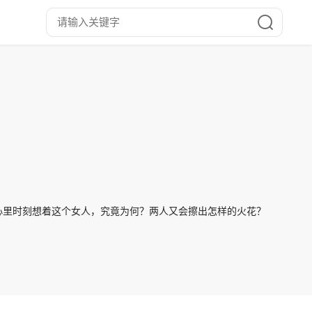
心里时刻想着这个女人，究竟为何？两人又会擦出怎样的火花？