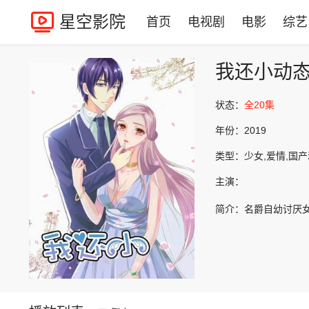
星空影院
首页
电视剧
电影
综艺
我还小动
状态：
全20集
年份：
2019
类型：
少女,爱情,国
主演：
简介：
名爵自幼讨厌