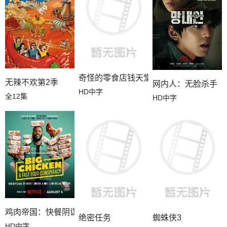
奇怪的零食店钱天堂
无辣不欢第2季
网内人：无脸杀手
HD中字
全12集
HD中字
鸡肉帝国：快餐阴谋
绝密任务
蜘蛛侠3
HD中字