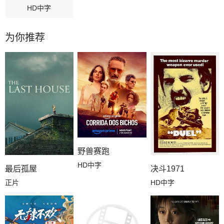
HD中字
为你推荐
野兽赛跑
HD中字
最后孤屋
决斗1971
正片
HD中字