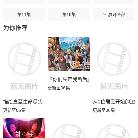
第11集
第10集
第09集
展开全部
为你推荐
第08集
第07集
第06集
第05集
第04集
第03集
第02集
第01集
『你们先走我断后』，于是10年后我成为
更新至06集
描绘直至生命尽头
从0位居民开始的边
更新至06集
更新至06集