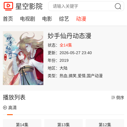
星空影院
首页
电视剧
电影
综艺
动漫
妙手仙丹动态漫
状态：
全14集
更新：
2026-05-27 23:40
年份：
2019
地区：
大陆
类型：
热血,搞笑,爱情,国产动漫
播放列表
倒序
高清
第14集
第13集
第12集