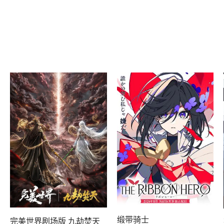
缎带骑士
完美世界剧场版 九劫焚天