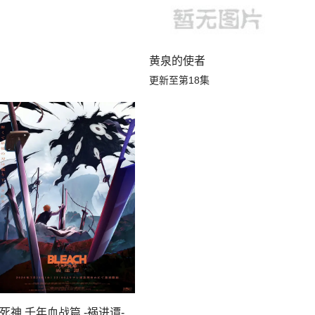
黄泉的使者
更新至第18集
死神 千年血战篇 -祸进谭-