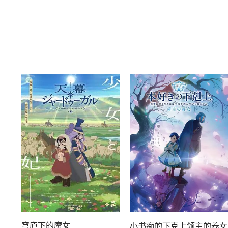
穹庐下的魔女
小书痴的下克上领主的养女