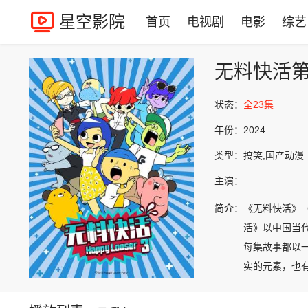
星空影院
首页
电视剧
电影
综艺
无料快活
状态：
全23集
年份：
2024
类型：
搞笑,国产动漫
主演：
简介：
《无料快活》（
活》以中国当
每集故事都以
实的元素，也