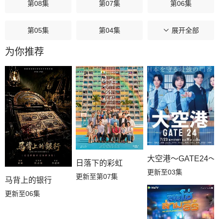
第08集
第07集
第06集
第05集
第04集
第03集
展开全部
为你推荐
第02集
第01集
大空港～GATE24～
日落下的彩虹
更新至03集
更新至第07集
马背上的银行
更新至06集