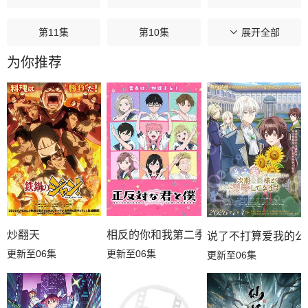
第11集
第10集
第09集
展开全部
为你推荐
第08集
第07集
第06集
第05集
第04集
第03集
第02集
第01集
相反的你和我第二季
炒翻天
说了不打算爱我的公
更新至06集
更新至06集
更新至06集