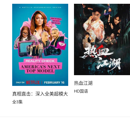
热血江湖
HD国语
真相直击：深入全美超模大赛第一季
全3集