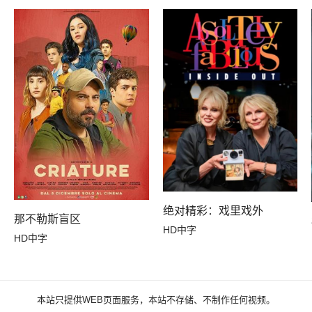
绝对精彩：戏里戏外
那不勒斯盲区
HD中字
HD中字
本站只提供WEB页面服务，本站不存储、不制作任何视频。