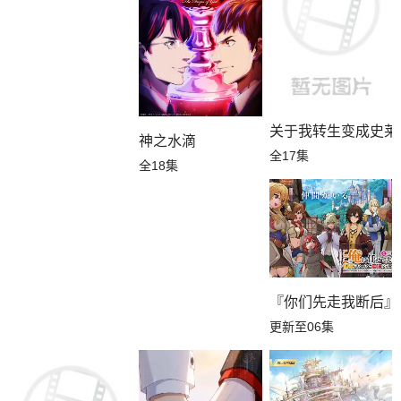
第33集
第32集
第31集
第30集
第29集
第28集
关于我转生变成史莱
第27集
第26集
第25集
神之水滴
全17集
全18集
第24集
第23集
第22集
第21集
第20集
第19集
第18集
第17集
第16集
『你们先走我断后』
更新至06集
第15集
第14集
第13集
第12集
第11集
第10集