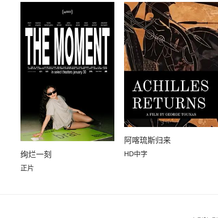
阿喀琉斯归来
HD中字
绚烂一刻
正片