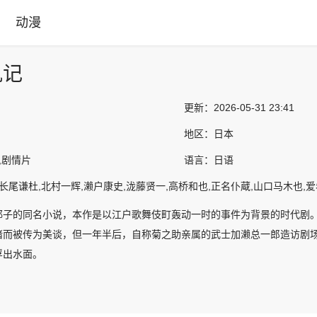
动漫
仇记
更新：
2026-05-31 23:41
地区：
日本
,剧情片
语言：
日语
,长尾谦杜,北村一辉,濑户康史,泷藤贤一,高桥和也,正名仆蔵,山口马木也,
耶子的同名小说，本作是以江户歌舞伎町轰动一时的事件为背景的时代剧
睹而被传为美谈，但一年半后，自称菊之助亲属的武士加濑总一郎造访剧场
浮出水面。