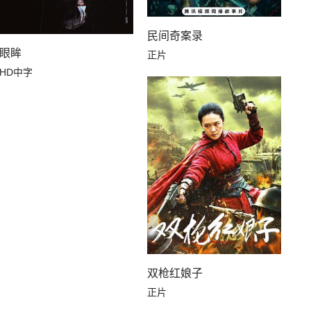
民间奇案录
眼眸
正片
HD中字
双枪红娘子
正片