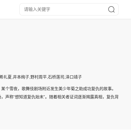
爱希礼夏,井本绚子,野村周平,石桥莲司,泽口靖子
。某个雪夜，歌舞伎剧场附近发生美少年菊之助成功复仇的故事。
，声称“想知道复仇始末”。随着相关者证词逐渐揭露真相，复仇背