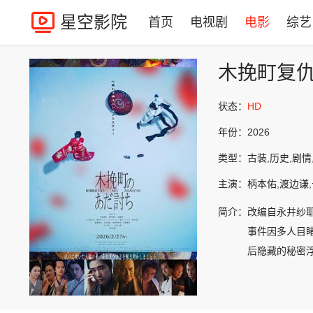
星空影院
首页
电视剧
电影
综艺
木挽町复
状态：
HD
年份：
2026
类型：
古装,历史,剧情
主演：
柄本佑,渡边谦
简介：
改编自永井纱
事件因多人目
后隐藏的秘密