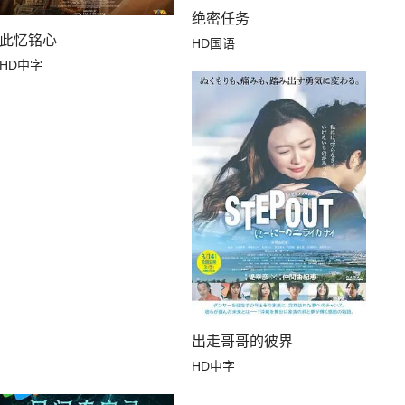
绝密任务
此忆铭心
HD国语
HD中字
出走哥哥的彼界
HD中字