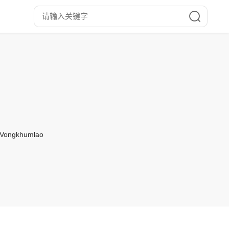
ongkhumlao