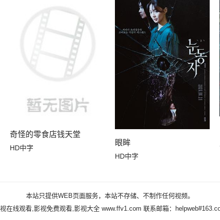
奇怪的零食店钱天堂
眼眸
HD中字
HD中字
本站只提供WEB页面服务，本站不存储、不制作任何视频。
影视在线观看,影视免费观看,影视大全
www.ffv1.com
联系邮箱：helpweb#163.c