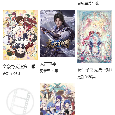
更新至第43集
第01集
太古神尊
文豪野犬汪第二季
花仙子之魔法香对论
更新至06集
更新至06集
更新至20集