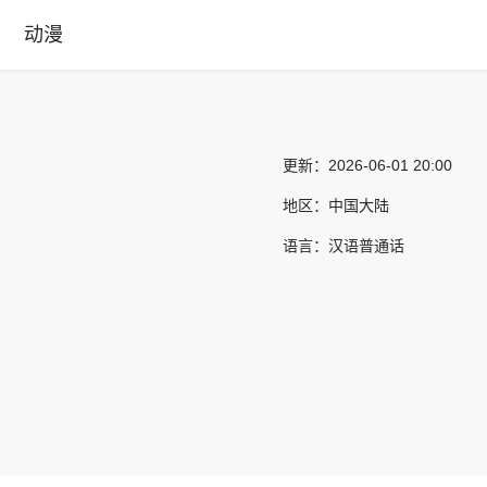
动漫
更新：
2026-06-01 20:00
地区：
中国大陆
语言：
汉语普通话