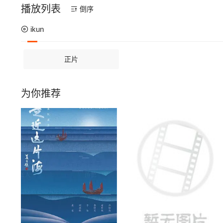
播放列表
倒序
ikun
正片
为你推荐