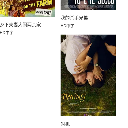
我的杀手兄弟
乡下夫妻大闹两亲家
HD中字
HD中字
时机