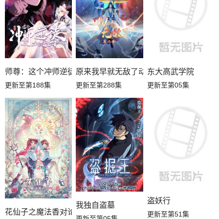
第21集
第20集
第19集
第18集
第17集
第16集
师尊：这个冲师逆徒才不是圣子动态漫
原来我早就无敌了动态漫
东大高武学院
第15集
第14集
第13集
更新至第188集
更新至第288集
更新至第05集
第12集
第11集
第10集
第09集
第08集
第07集
第06集
第05集
第04集
第03集
第02集
第01集
盗妖行
我独自盗墓
花仙子之魔法香对论
更新至第51集
更新至第05集