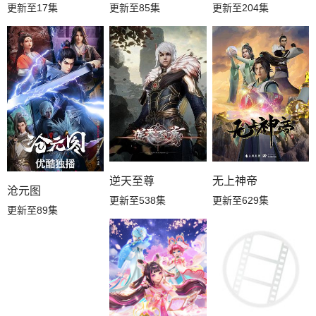
更新至17集
更新至85集
更新至204集
第49集
第48集
第47集
第46集
第45集
第44集
第43集
第42集
第41集
第40集
第39集
第38集
逆天至尊
无上神帝
第37集
第36集
第35集
沧元图
更新至538集
更新至629集
更新至89集
第34集
第33集
第32集
第31集
第30集
第29集
第28集
第27集
第26集