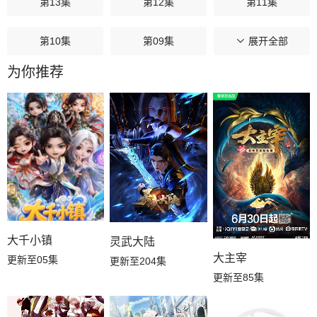
第13集
第12集
第11集
第10集
第09集
第08集
展开全部
为你推荐
第07集
第06集
第05集
第04集
第03集
第02集
第01集
大千小镇
灵武大陆
大主宰
更新至05集
更新至204集
更新至85集