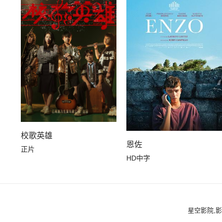
校歌英雄
恩佐
正片
HD中字
星空影院,