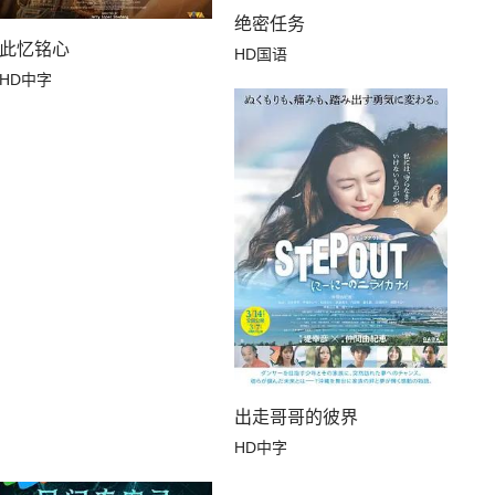
绝密任务
此忆铭心
HD国语
HD中字
出走哥哥的彼界
HD中字