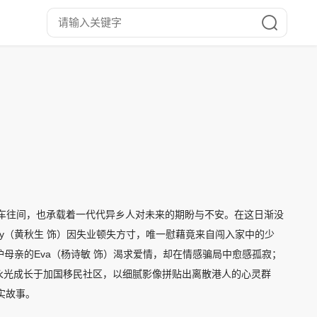
点。人来车往间，也承载着一代代异乡人对未来的期盼与不安。在这日渐没
y（黄秋生 饰）因失业顿失方寸，唯一慰藉竟来自闯入家中的少
护母亲的Eva（杨诗敏 饰）渴求爱情，却在情感骗局中愈感孤寂；
杨永光成长于加国移民社区，以细腻影像拼贴出离散港人的心灵群
实故事。