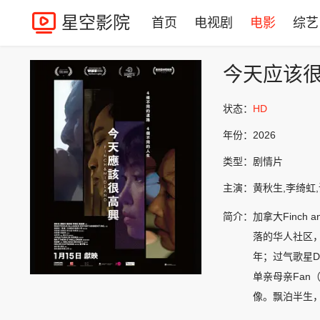
星空影院
首页
电视剧
电影
综艺
今天应该
状态：
HD
年份：
2026
类型：
剧情片
主演：
黄秋生,李绮虹
简介：
加拿大Finc
落的华人社区
年；过气歌星D
单亲母亲Fa
像。飘泊半生