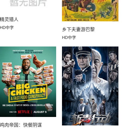
精灵猎人
HD中字
乡下夫妻游巴黎
HD中字
鸡肉帝国：快餐阴谋