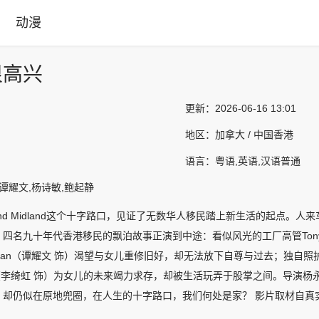
动漫
很高兴
更新：
2026-06-16 13:01
地区：
加拿大 / 中国香港
语言：
粤语,英语,汉语普通
,谭耀文,杨诗敏,鲍起静
h and Midland这个十字路口，见证了无数华人移民踏上新生活的起
，四名九十年代香港移民的飘泊故事正演到中途：看似风光的工厂高管Ton
an（谭耀文 饰）渴望与女儿重修旧好，却无法放下自尊与过去；独自照
n（李绮虹 饰）为女儿的未来竭力求存，却被生活玩弄于股掌之间。导演
，却仍似在原地兜圈，在人生的十字路口，我们何处是家？ 影片取材自真