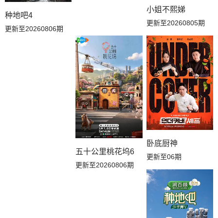
小姐不熙娣
种地吧4
20250727期
20250713期
20250706期
更新至20260805期
更新至20260806期
20250629期
20250628期
20250622期
20250614期
20250608期
20250607期
20250601期
20250504期
20250503期
20250427期
20250426期
20250420期
卧底厨神
20250419期
20250412期
20250406期
五十公里桃花坞6
更新至06期
更新至20260806期
20250330期
20250329期
20250323期
20250322期
20250316期
20250315期