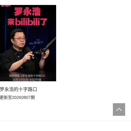
20250811期
20250807期
20250721期
20250717期
20250630期
20250626期
20250609期
20250605期
20250519期
20250515期
罗永浩的十字路口
20250428期
20250424期
更新至20260807期
20250407期
20250403期
20250317期
20250313期