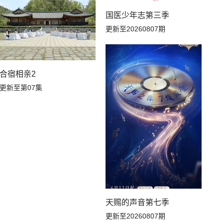
国医少年志第三季
20260205期
20260202期
更新至20260807期
20260115期
20260112期
合宿相亲2
20251222期
20251215期
更新至第07集
20251127期
20251124期
20251106期
20251103期
20251016期
20251009期
20250922期
20250918期
天赐的声音第七季
20250901期
20250828期
更新至20260807期