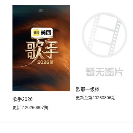
20250825期
20250821期
20250804期
20250731期
20250714期
20250710期
20250623期
20250619期
20250602期
20250529期
欧耶一级棒
20250512期
20250508期
更新至第20260806期
歌手2026
更新至20260807期
20250421期
20250417期
20250331期
20250327期