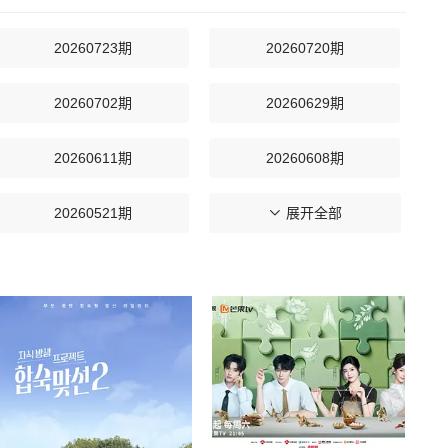
20260723期
20260720期
20260702期
20260629期
20260611期
20260608期
20260521期
20260518期
展开全部
20260430期
20260427期
20260409期
20260406期
20260319期
20260316期
20260226期
20260223期