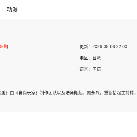
动漫
06期
更新：
2026-08-06 22:00
地区：
台湾
语言：
国语
旅游》由《食尚玩家》制作团队以及浩角翔起、颜永烈，重新拾起主持棒