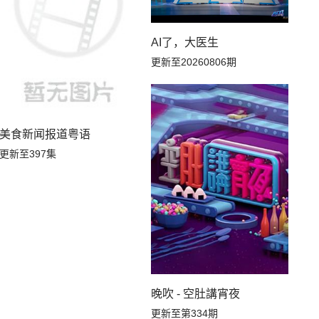
20230622期
20230615期
AI了，大医生
更新至20260806期
20230511期
20230504期
20230224期
20230209期
美食新闻报道粤语
20221222期
20221215期
更新至397集
20221110期
20221103期
晚吹 - 空肚講宵夜
更新至第334期