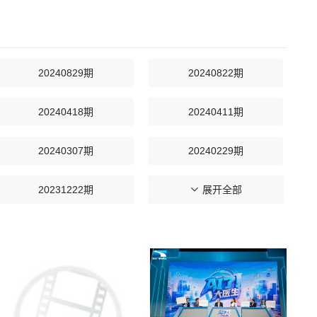
20240829期
20240822期
20240418期
20240411期
20240307期
20240229期
20231222期
20231215期
展开全部
20231109期
20231102期
20230921期
20230914期
20230810期
20230803期