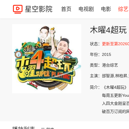
星空影院
首页
电视剧
电影
综艺
木曜4超玩
状态：
更新至第20260
年份：
2015
类型：
港台综艺
主演：
邰智源,林柏昇
简介：
《木曜4超玩》（
每周五更新Yo
入四大金刚呈百
破百万订阅的