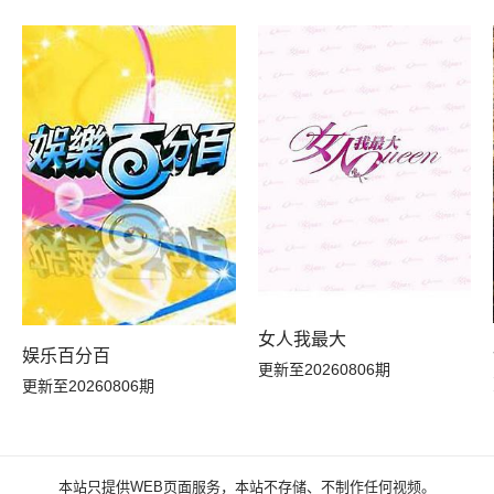
女人我最大
娱乐百分百
更新至20260806期
更新至20260806期
本站只提供WEB页面服务，本站不存储、不制作任何视频。