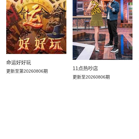
20230706期
20230629期
20230525期
20230518期
20230323期
20230302期
命运好好玩
20230105期
20221229期
11点热吵店
更新至第20260806期
更新至20260806期
20221124期
20221117期