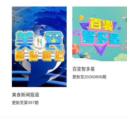
百变智多星
更新至20260806期
美食新闻报道
更新至第397期