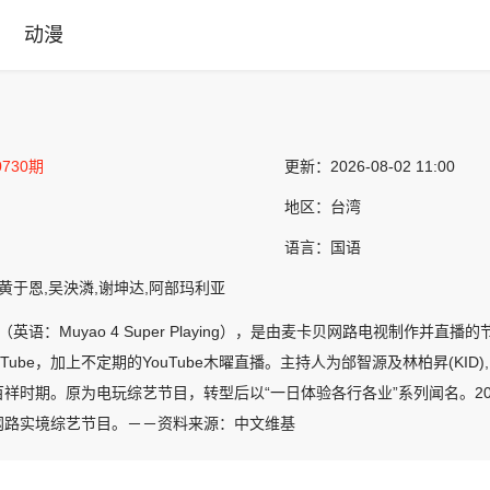
动漫
730期
更新：
2026-08-02 11:00
地区：
台湾
语言：
国语
,黄于恩,吴泱潾,谢坤达,阿部玛利亚
英语：Muyao 4 Super Playing），是由麦卡贝网路电视制作并直播的节
uTube，加上不定期的YouTube木曜直播。主持人为邰智源及林柏昇(KI
祥时期。原为电玩综艺节目，转型后以“一日体验各行各业”系列闻名。2018
网路实境综艺节目。－－资料来源：中文维基